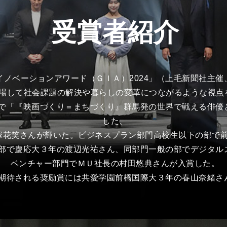
受賞者紹介
ノベーションアワード（ＧＩＡ）2024」（上毛新聞社主催、
出場して社会課題の解決や暮らしの変革につながるような視点
で「『映画づくり＝まちづくり』群馬発の世界で戦える俳優
した、
塚花笑さんが輝いた。ビジネスプラン部門高校生以下の部で
部で慶応大３年の渡辺光祐さん、同部門一般の部でデジタル
ベンチャー部門でＭＵ社長の村田悠典さんが入賞した。
期待される奨励賞には共愛学園前橋国際大３年の春山奈緒さ