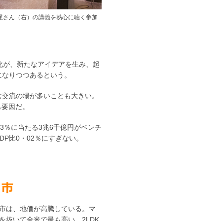
尾さん（右）の講義を熱心に聴く参加
化が、新たなアイデアを生み、起
になりつつあるという。
む交流の場が多いことも大きい。
も要因だ。
3％に当たる3兆6千億円がベンチ
P比0・02％にすぎない。
市は、地価が高騰している。マ
を抜いて全米で最も高い。2LDK