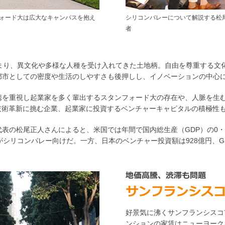
ォード大は広大なキャンパスを抱え
シリコンバレーについて解説する松
者
始まり、異文化や多様な人種を受け入れてきた土地柄。自由を尊重する文
都市としての密度や生活のしやすさも後押しし、イノベーションの中心
携を重視し起業家を多く輩出するスタンフォード大の存在や、人脈を生
技術革新に挑む企業、起業家に投資するベンチャーキャピタルの積極性
表の松尾正人さんによると、米国では年間で国内総生産（GDP）の0・
がシリコンバレー向けだ。一方、日本のベンチャー投資額は928億円、GD
好景気に沸くサンフランシスコ
ンションの家賃はニューヨーク