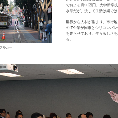
でおよそ月50万円。大学新卒
水準だが、決して生活は楽では
世界から人材が集まり、市街地
のIT企業が同市とシリコンバ
を走らせており、年々激しさを
る。
ブルカー