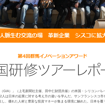
（GIA）」（上毛新聞社主催、田中仁財団共催）の米国・シリコンバレー
加者42人は日米の起業に対する考え方の違いを学んだ。サンフランシスコ
誕生し、優れた人材と豊富な投資マネーが集まる環境に触れた。日本を覆