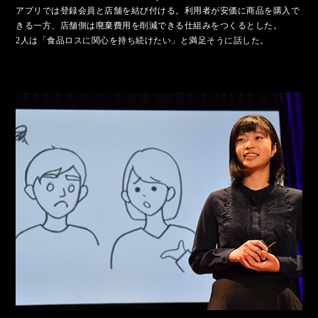
2015年（第3回）
アプリでは登録会員と店舗を結び付ける。利用者が安価に商品を購入で
きる一方、店舗側は廃棄費用を削減できる仕組みをつくるとした。
2人は「食品ロスに関心を持ち続けたい」と満足そうに話した。
2014年（第2回）
2013年（第1回）
海外研修ツアーレポート
REPORT
実行委員・協賛社一覧