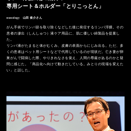
専用シート＆ホルダー「とりこっとん」
nunology 山田 俊介さん
がん手術でリンパ節を取り除くなどした後に発症するリンパ浮腫。その
患者の滲出（しんしゅつ）液ケア用品に、肌に優しい綿製品を提案し
た。
リンパ液がたまると体がむくみ、皮膚の表面からにじみ出る。ただ、多
くの患者はペット用シートなどで代用しているのが現状だ。亡き妻が卵
巣がんで闘病した際、やりきれなさを覚え、人間の尊厳があるのかと疑
問に感じた。「商品化へ向けて動きだしている。みとりの現場を変えた
い」と話した。