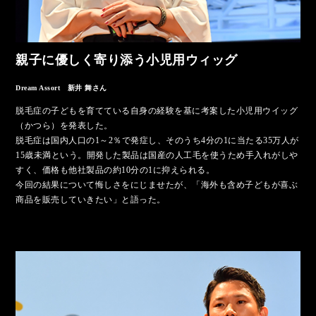
親子に優しく寄り添う小児用ウィッグ
Dream Assort 新井 舞さん
脱毛症の子どもを育てている自身の経験を基に考案した小児用ウイッグ
（かつら）を発表した。
脱毛症は国内人口の1～2％で発症し、そのうち4分の1に当たる35万人が
15歳未満という。開発した製品は国産の人工毛を使うため手入れがしや
すく、価格も他社製品の約10分の1に抑えられる。
今回の結果について悔しさをにじませたが、「海外も含め子どもが喜ぶ
商品を販売していきたい」と語った。