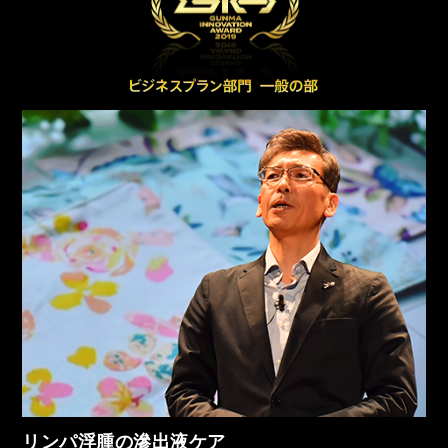
リンパ浮腫の滲出液ケア