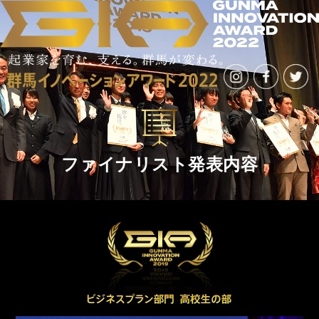
ファイナルステージの模様
STAGE
GIAとは
ABOUT
ニュース
NEWS
ファイナリスト発表内容
アーカイブ
ARCHIVE
2021年（第9回）
AWARD 2021
2020年（第8回）
AWARD 2020