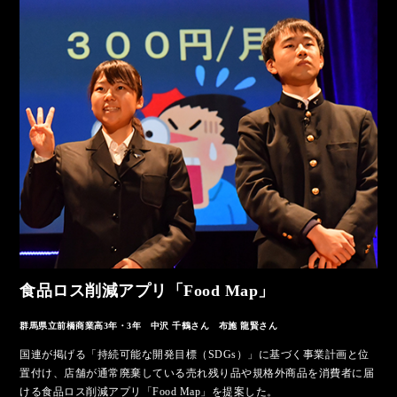
2019年（第7回）
AWARD 2019
受賞者紹介
ファイナリスト発表内容
フォトギャラリー
2018年（第6回）
AWARD 2018
食品ロス削減アプリ「Food Map」
2017年（第5回）
群馬県立前橋商業高3年・3年 中沢 千鶴さん 布施 龍賢さん
2016年（第4回）
国連が掲げる「持続可能な開発目標（SDGs）」に基づく事業計画と位
置付け、店舗が通常廃棄している売れ残り品や規格外商品を消費者に届
ける食品ロス削減アプリ「Food Map」を提案した。