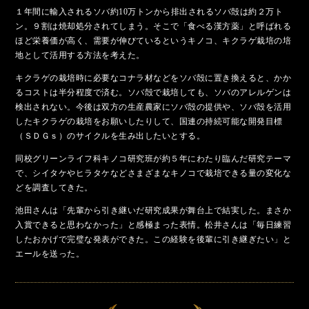
１年間に輸入されるソバ約10万トンから排出されるソバ殻は約２万ト
ン。９割は焼却処分されてしまう。そこで「食べる漢方薬」と呼ばれる
ほど栄養価が高く、需要が伸びているというキノコ、キクラゲ栽培の培
地として活用する方法を考えた。
キクラゲの栽培時に必要なコナラ材などをソバ殻に置き換えると、かか
るコストは半分程度で済む。ソバ殻で栽培しても、ソバのアレルゲンは
検出されない。今後は双方の生産農家にソバ殻の提供や、ソバ殻を活用
したキクラゲの栽培をお願いしたりして、国連の持続可能な開発目標
（ＳＤＧｓ）のサイクルを生み出したいとする。
同校グリーンライフ科キノコ研究班が約５年にわたり臨んだ研究テーマ
で、シイタケやヒラタケなどさまざまなキノコで栽培できる量の変化な
どを調査してきた。
池田さんは「先輩から引き継いだ研究成果が舞台上で結実した。まさか
入賞できると思わなかった」と感極まった表情。松井さんは「毎日練習
したおかげで完璧な発表ができた。この経験を後輩に引き継ぎたい」と
エールを送った。