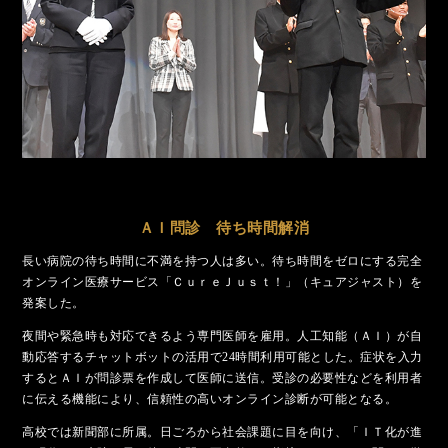
ＡＩ問診 待ち時間解消
長い病院の待ち時間に不満を持つ人は多い。待ち時間をゼロにする完全
オンライン医療サービス「ＣｕｒｅＪｕｓｔ！」（キュアジャスト）を
発案した。
夜間や緊急時も対応できるよう専門医師を雇用。人工知能（ＡＩ）が自
動応答するチャットボットの活用で24時間利用可能とした。症状を入力
するとＡＩが問診票を作成して医師に送信。受診の必要性などを利用者
に伝える機能により、信頼性の高いオンライン診断が可能となる。
高校では新聞部に所属。日ごろから社会課題に目を向け、「ＩＴ化が進