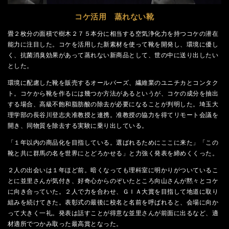
コケ活用 蒸れない靴
畳２枚分の面積で樹木２７５本分に相当する空気浄化力を持つコケの潜在
能力に注目した。コケを活用した新素材を使って靴を開発し、環境に優し
く、抗菌消臭効果があって蒸れない新商品として、世の中に送り出したい
とした。
環境に配慮した靴を販売するオールバーズ、繊維業のユニチカとコンタク
ト。コケから靴を作るには幾つか方法があるというが、コケの成分を抽出
する場合、高級不飽和脂肪酸の除去が必要になることが判明した。埼玉大
理学部の長谷川登志夫准教授と連携。准教授の協力を得てリモート会議を
開き、同物質を除去する実験に乗り出している。
「１年以内の商品化を目指している。選ばれるためにここに来た」「この
靴と共に群馬の名を世界にとどろかせる」と力強く発表を締めくくった。
２人の出会いは１年ほど前。暗くなっても理科室に明かりがついているこ
とに並里さんが気付き、好奇心からのぞいたところ向山さんが黙々とコケ
に向き合っていた。２人で力を合わせ、ＧＩＡ大賞を目指して地道に取り
組みを続けてきた。表彰式の最後に校名と名前を呼ばれると、会場に向か
って大きく一礼。発表は話すことが得意な並里さんが前面に出るなど、適
材適所でつかみ取った最高賞となった。