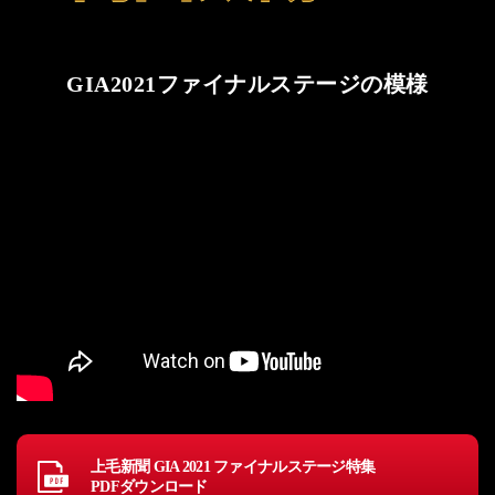
2015年（第3回）
GIA2021ファイナルステージの模様
2014年（第2回）
2013年（第1回）
海外研修ツアーレポート
REPORT
実行委員・協賛社一覧
上毛新聞 GIA 2021 ファイナルステージ特集
PDFダウンロード