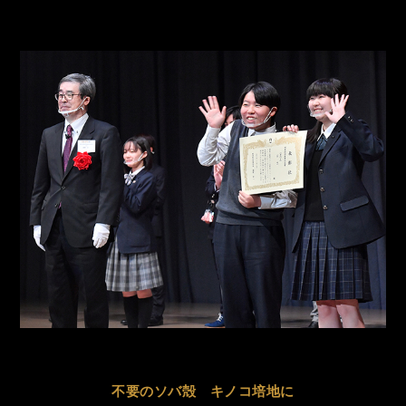
不要のソバ殻 キノコ培地に