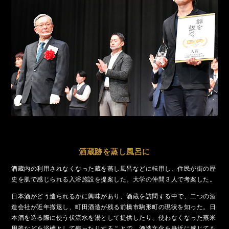
酒蔵跡を蒸し風呂に
酒蔵内の利用されなくなった蔵を蒸し風呂などに転用し、住民が街の歴
史を肌で感じられる入浴施設を提案した。大学の仲間３人で考案した。
日本酒がどう造られるかに興味があり、酒蔵を訪問する中で、二つの酒
造会社が近年撤退し、町田酒造が残る前橋市駒形町の現状を知った。日
本酒を造る際に使う伏流水を湯として提供したり、使わなくなった蒸米
用釜などを浴槽として使ったりすることで、酒造文化を身近に感じても