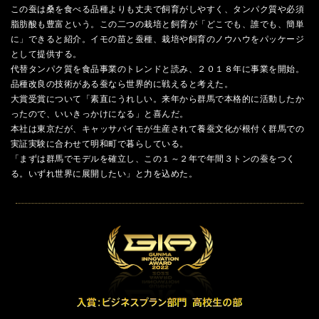
この蚕は桑を食べる品種よりも丈夫で飼育がしやすく、タンパク質や必須
脂肪酸も豊富という。この二つの栽培と飼育が「どこでも、誰でも、簡単
に」できると紹介。イモの苗と蚕種、栽培や飼育のノウハウをパッケージ
として提供する。
代替タンパク質を食品事業のトレンドと読み、２０１８年に事業を開始。
品種改良の技術がある蚕なら世界的に戦えると考えた。
大賞受賞について「素直にうれしい。来年から群馬で本格的に活動したか
ったので、いいきっかけになる」と喜んだ。
本社は東京だが、キャッサバイモが生産されて養蚕文化が根付く群馬での
実証実験に合わせて明和町で暮らしている。
「まずは群馬でモデルを確立し、この１～２年で年間３トンの蚕をつく
る。いずれ世界に展開したい」と力を込めた。