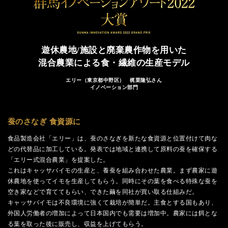
遊休農地/施設と廃棄農作物を用いた
混合農業による食・繊維の生産モデル
エリー（東京都中野区） 梶栗隆弘さん
イノベーション部門
蚕のさなぎ 食資源に
食品製造会社「エリー」は、蚕のさなぎを新たな食資源と位置付けて肉な
どの代替品に加工している。発表では地域と連携して原料の蚕を確保する
「エリー式混合農業」を提案した。
これはキャッサバイモの生産と、養蚕を組み合わせた農業。まず農家に遊
休農地を使ってイモを生産してもらう。同時にその葉を食べる特殊な蚕を
空き家などで育ててもらい、できた繭を同社が買い取る仕組みだ。
キャッサバイモは不良環境に強くて栽培が簡単だ。主食とする国もあり、
外国人労働者の増加によって日本国内でも需要は増加中。農家には餌とな
る葉を取った後に販売し、収益を上げてもらう。