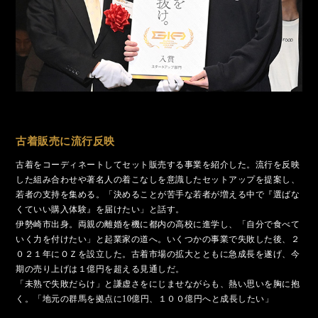
古着販売に流行反映
古着をコーディネートしてセット販売する事業を紹介した。流行を反映
した組み合わせや著名人の着こなしを意識したセットアップを提案し、
若者の支持を集める。「決めることが苦手な若者が増える中で『選ばな
くていい購入体験』を届けたい」と話す。
伊勢崎市出身。両親の離婚を機に都内の高校に進学し、「自分で食べて
いく力を付けたい」と起業家の道へ。いくつかの事業で失敗した後、２
０２１年にＯＺを設立した。古着市場の拡大とともに急成長を遂げ、今
期の売り上げは１億円を超える見通しだ。
「未熟で失敗だらけ」と謙虚さをにじませながらも、熱い思いを胸に抱
く。「地元の群馬を拠点に10億円、１００億円へと成長したい」