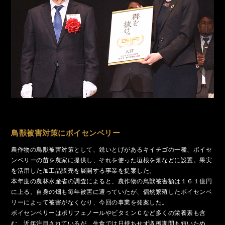
鳥獣被害対策にボイセンベリー
農作物の鳥獣被害対策として、鋭いとげがあるキイチゴの一種、ボイセ
ンベリーの苗を農家に提供し、それを使った垣根を畑などに設置。果実
を活用した加工品販売を展開する事業を提案した。
本年度の農林水産省の調査によると、農作物の鳥獣被害額は１６１億円
に上る。自身の畑も毎年被害に遭っていたが、偶然繁殖したボイセンベ
リーによって被害がなくなり、今回の事業を発案した。
ボイセンベリーはポリフェノールやビタミンＣなど多くの栄養素も含
む。近年注目されているが、生食では日持ちせず収穫期間も短いため、